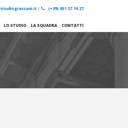
studiograssani.it
|
(+39) 051 27 19 27
LO STUDIO
LA SQUADRA
CONTATTI