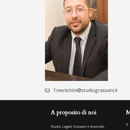
f.menichini
studiograssani.it
A proposito di noi
M
Studio Legale Grassani e Associati,