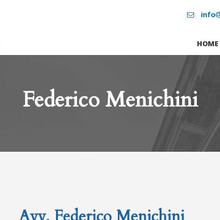
info
HOME
Federico Menichini
Avv. Federico Menichini