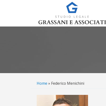
Tu sei qui
Home
» Federico Menichini